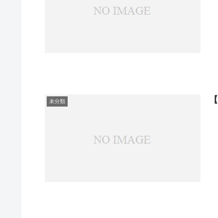
【
未分類